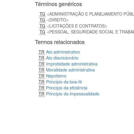
Términos genéricos
TG
ADMINISTRAÇÃO E PLANEJAMENTO PÚB
TG
DIREITO
TG
LICITAÇÕES E CONTRATOS
TG
PESSOAL, SEGURIDADE SOCIAL E TRAB
Termos relacionados
TR
Ato administrativo
TR
Ato discricionário
TR
Improbidade administrativa
TR
Moralidade administrativa
TR
Nepotismo
TR
Princípio da boa-fé
TR
Princípio da eficiência
TR
Princípio da impessoalidade