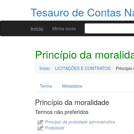
Tesauro de Contas N
Início
Minha conta
Princípio da moralid
Início
LICITAÇÕES E CONTRATOS
Princípio
Termo
Metadatos
Princípio da moralidade
Termos não preferidos
UP
Princípio da probidade administrativa
UP
Probidade