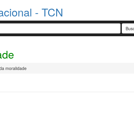
acional - TCN
ade
 da moralidade