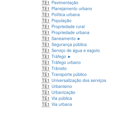
TE1
Pavimentação
TE1
Planejamento urbano
TE1
Política urbana
TE1
População
TE1
Propriedade rural
TE1
Propriedade urbana
TE1
Saneamento
►
TE1
Segurança pública
TE1
Serviço de água e esgoto
TE1
Tráfego
►
TE1
Tráfego urbano
TE1
Trânsito
TE1
Transporte público
TE1
Universalização dos serviços
TE1
Urbanismo
TE1
Urbanização
TE1
Via pública
TE1
Via urbana