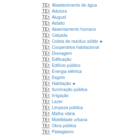
TE1
Abastecimento de água
TE1
Adutora
TE1
Aluguel
TE1
Asfalto
TE1
Assentamento humano
TE1
Calçada
TE1
Coleta de resíduo sólido
►
TE1
Cooperativa habitacional
TE1
Drenagem
TE1
Edificação
TE1
Edifício público
TE1
Energia elétrica
TE1
Esgoto
TE1
Habitação
►
TE1
Iluminação pública
TE1
Irrigação
TE1
Lazer
TE1
Limpeza pública
TE1
Malha viária
TE1
Mobilidade urbana
TE1
Obra pública
TE1
Paisagismo