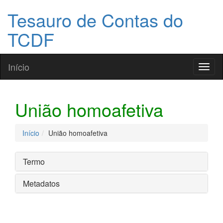
Tesauro de Contas do
TCDF
Início
Toggl
naviga
União homoafetiva
Início
União homoafetiva
Termo
Metadatos