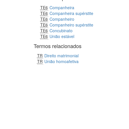
TE6
Companheira
TE6
Companheira supérstite
TE6
Companheiro
TE6
Companheiro supérstite
TE6
Concubinato
TE6
União estável
Termos relacionados
TR
Direito matrimonial
TR
União homoafetiva