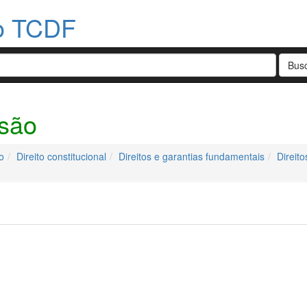
do TCDF
ssão
o
Direito constitucional
Direitos e garantias fundamentais
Direit