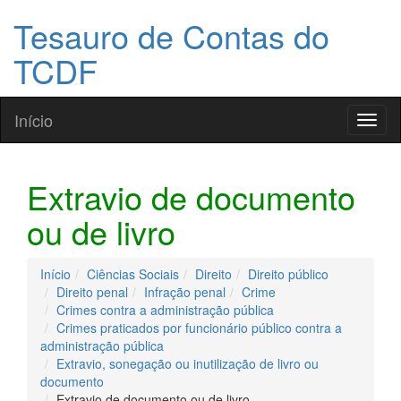
Tesauro de Contas do
TCDF
Início
Toggl
naviga
Extravio de documento
ou de livro
Início
Ciências Sociais
Direito
Direito público
Direito penal
Infração penal
Crime
Crimes contra a administração pública
Crimes praticados por funcionário público contra a
administração pública
Extravio, sonegação ou inutilização de livro ou
documento
Extravio de documento ou de livro