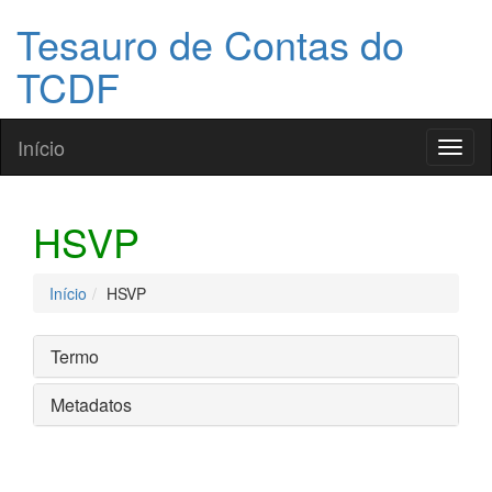
Tesauro de Contas do
TCDF
Início
Toggl
naviga
HSVP
Início
HSVP
Termo
Metadatos