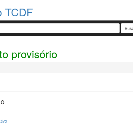
do TCDF
o provisório
io
tivo