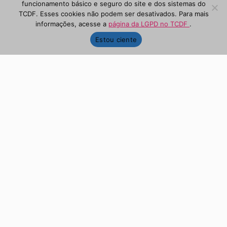
funcionamento básico e seguro do site e dos sistemas do
TCDF. Esses cookies não podem ser desativados. Para mais
informações, acesse a
página da LGPD no TCDF
.
Estou ciente
DATA
6 e 7 de agosto de 2026
LOCAL
Auditório do MPDFT
VAGAS
400