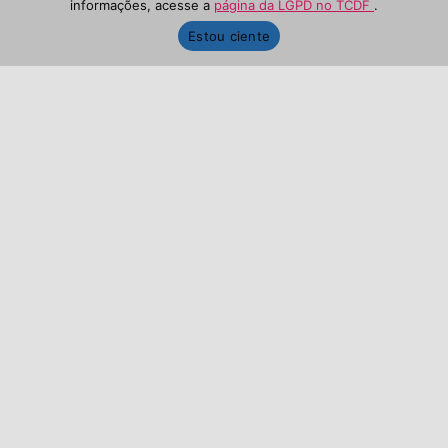
informações, acesse a
página da LGPD no TCDF
.
Estou ciente
Desculpe, não há eventos planejados no
momento.
SUA JORNADA DE CONHECIMENTO COMEÇA AQUI