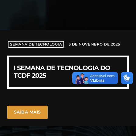
today
14 DE AGOSTO DE 2019
MOST UPVOTED
today
3 DE MARÇO DE 2025
107
198
3 DE NOVEMBRO DE 2025
SEMANA DE TECNOLOGIA
I SEMANA DE TECNOLOGIA DO
TCDF 2025
SAIBA MAIS
TCDF
TECH
TEATRO TECHTALK – MICROSOFT
– A modernização do controle