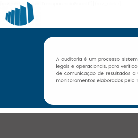
[rev_slider alias="TransparenciaFiscal 1"][/rev_slider]
A auditoria é um processo sistem
legais e operacionais, para verifi
de comunicação de resultados a us
monitoramentos elaborados pelo TC