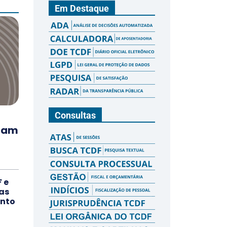
Em Destaque
Consultas
inam
 e
as
ento