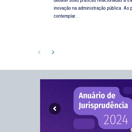
debater boas práticas relacionadas à tr
inovação na administração pública. As propostas podem
contemplar...