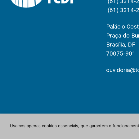
(61) 3314-
(61) 3314-
Palácio Costa
Praça do Bur
Brasília, DF
70075-901
ouvidoria@tc
Usamos apenas cookies essenciais, que garantem o funcionamento
© Newspaper WordPress Theme by TagDiv