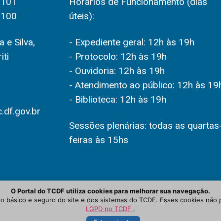
2101
Horários de Funcionamento (dias
2100
úteis):
 e Silva,
- Expediente geral: 12h às 19h
iti
- Protocolo: 12h às 19h
- Ouvidoria: 12h às 19h
- Atendimento ao público: 12h às 19
- Biblioteca: 12h às 19h
.df.gov.br
Sessões plenárias: todas as quartas
feiras às 15hs
O Portal do TCDF utiliza cookies para melhorar sua navegação.
 básico e seguro do site e dos sistemas do TCDF. Esses cookies não 
LGPD no TCDF
.