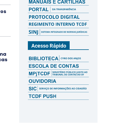
vos
a
Acesso Rápido
ama
cas