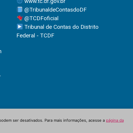
www.tc.df.gov.br
@TribunaldeContasdoDF
@TCDFoficial
Tribunal de Contas do Distrito
Federal - TCDF
h
-
podem ser desativados. Para mais informações, acesse a
página da