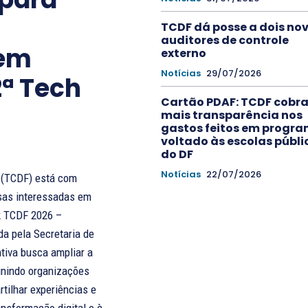
TCDF dá posse a dois no
auditores de controle
 em
externo
Notícias
29/07/2026
2ª Tech
Cartão PDAF: TCDF cobr
mais transparência nos
gastos feitos em progr
voltado às escolas públi
do DF
Notícias
22/07/2026
l (TCDF) está com
sas interessadas em
k TCDF 2026 –
da pela Secretaria de
eunindo organizações
tilhar experiências e