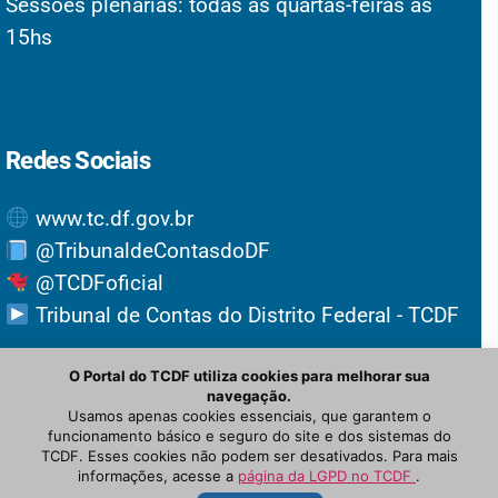
Sessões plenárias: todas as quartas-feiras às
15hs
Redes Sociais
www.tc.df.gov.br
@TribunaldeContasdoDF
@TCDFoficial
Tribunal de Contas do Distrito Federal - TCDF
O Portal do TCDF utiliza cookies para melhorar sua
navegação.
Usamos apenas cookies essenciais, que garantem o
funcionamento básico e seguro do site e dos sistemas do
TCDF. Esses cookies não podem ser desativados. Para mais
informações, acesse a
página da LGPD no TCDF
.
© Newspaper WordPress Theme by TagDiv