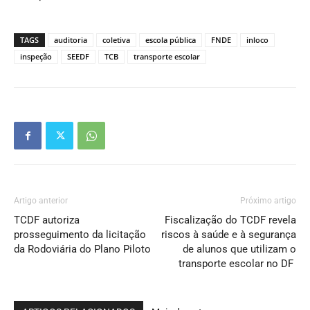
TAGS
auditoria
coletiva
escola pública
FNDE
inloco
inspeção
SEEDF
TCB
transporte escolar
Artigo anterior
Próximo artigo
TCDF autoriza
Fiscalização do TCDF revela
prosseguimento da licitação
riscos à saúde e à segurança
da Rodoviária do Plano Piloto
de alunos que utilizam o
transporte escolar no DF