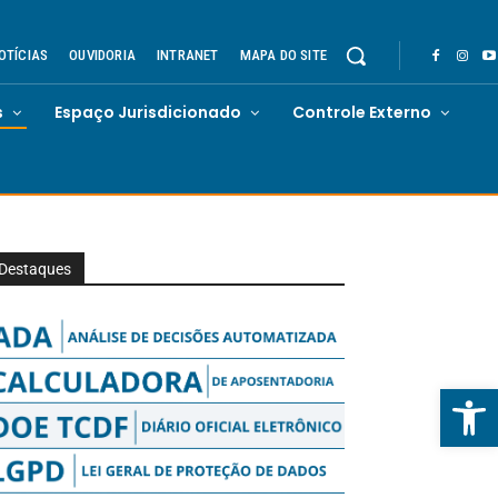
OTÍCIAS
OUVIDORIA
INTRANET
MAPA DO SITE
s
Espaço Jurisdicionado
Controle Externo
Destaques
Abrir 