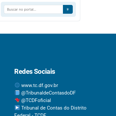
Ir
Redes Sociais
www.tc.df.gov.br
@TribunaldeContasdoDF
@TCDFoficial
Tribunal de Contas do Distrito
Federal - TCDF