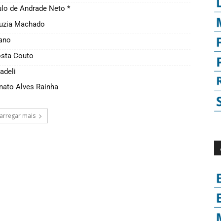
lo de Andrade Neto *
Luzia Machado
tano
osta Couto
adeli
nato Alves Rainha
arregar mais