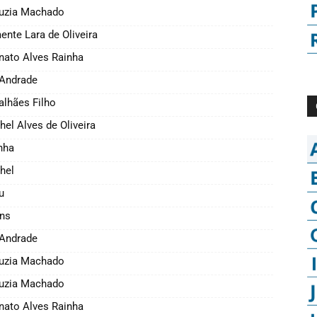
Luzia Machado
nte Lara de Oliveira
nato Alves Rainha
 Andrade
alhães Filho
el Alves de Oliveira
nha
hel
u
ins
 Andrade
Luzia Machado
Luzia Machado
nato Alves Rainha