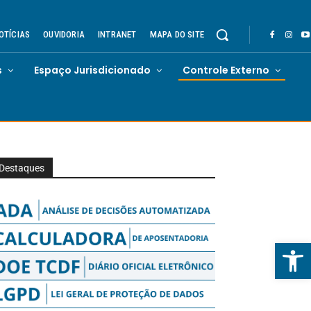
OTÍCIAS
OUVIDORIA
INTRANET
MAPA DO SITE
s
Espaço Jurisdicionado
Controle Externo
Destaques
Abrir 