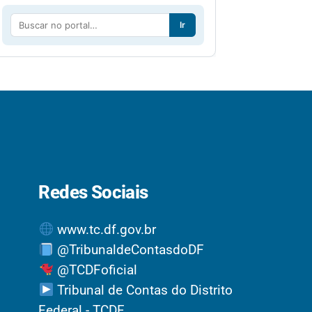
Ir
Redes Sociais
www.tc.df.gov.br
@TribunaldeContasdoDF
@TCDFoficial
Tribunal de Contas do Distrito
Federal - TCDF