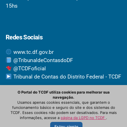
15hs
Redes Sociais
www.tc.df.gov.br
@TribunaldeContasdoDF
@TCDFoficial
Tribunal de Contas do Distrito Federal - TCDF
O Portal do TCDF utiliza cookies para melhorar sua
navegação.
Usamos apenas cookies essenciais, que garantem o
funcionamento básico e seguro do site e dos sistemas do
TCDF. Esses cookies não podem ser desativados. Para mais
informações, acesse a
página da LGPD no TCDF
.
© Newspaper WordPress Theme by TagDiv
Estou ciente