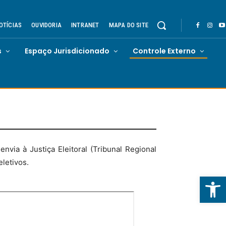
OTÍCIAS
OUVIDORIA
INTRANET
MAPA DO SITE
s
Espaço Jurisdicionado
Controle Externo
via à Justiça Eleitoral (Tribunal Regional
eletivos.
Abrir 