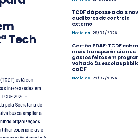
TCDF dá posse a dois no
auditores de controle
 em
externo
Notícias
29/07/2026
2ª Tech
Cartão PDAF: TCDF cobr
mais transparência nos
gastos feitos em progr
voltado às escolas públi
do DF
Notícias
22/07/2026
l (TCDF) está com
sas interessadas em
k TCDF 2026 –
da pela Secretaria de
eunindo organizações
tilhar experiências e