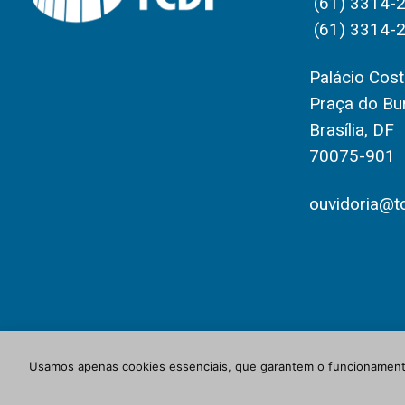
(61) 3314-
(61) 3314-
Palácio Costa
Praça do Bur
Brasília, DF
70075-901
ouvidoria@tc
Usamos apenas cookies essenciais, que garantem o funcionamento
© Newspaper WordPress Theme by TagDiv