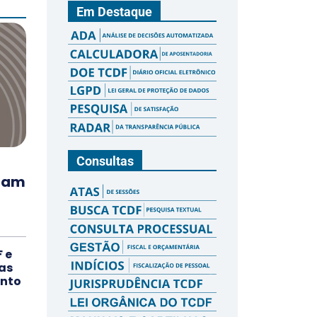
Em Destaque
Consultas
inam
 e
as
ento