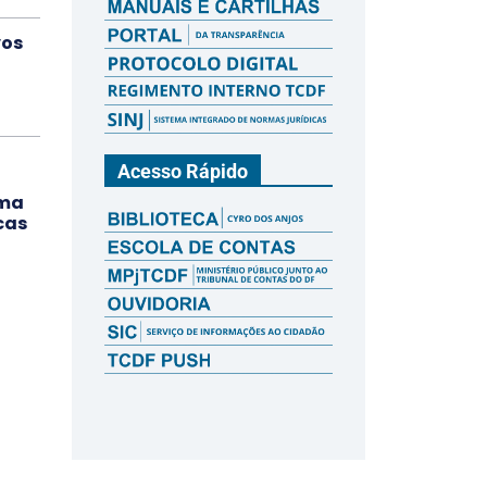
vos
a
Acesso Rápido
ama
cas