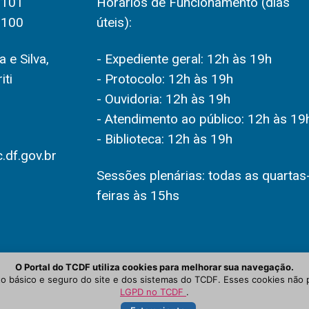
2101
Horários de Funcionamento (dias
2100
úteis):
 e Silva,
- Expediente geral: 12h às 19h
iti
- Protocolo: 12h às 19h
- Ouvidoria: 12h às 19h
- Atendimento ao público: 12h às 19
- Biblioteca: 12h às 19h
.df.gov.br
Sessões plenárias: todas as quartas
feiras às 15hs
O Portal do TCDF utiliza cookies para melhorar sua navegação.
 básico e seguro do site e dos sistemas do TCDF. Esses cookies não 
LGPD no TCDF
.