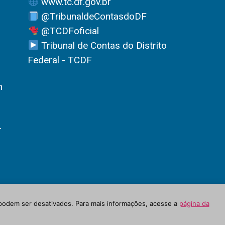
www.tc.df.gov.br
@TribunaldeContasdoDF
@TCDFoficial
Tribunal de Contas do Distrito
Federal - TCDF
h
-
podem ser desativados. Para mais informações, acesse a
página da