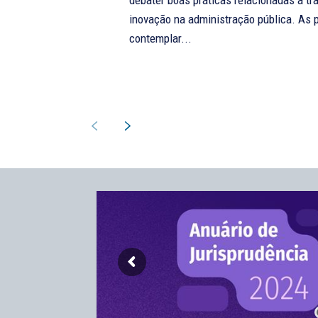
debater boas práticas relacionadas à tr
inovação na administração pública. As propostas podem
contemplar...