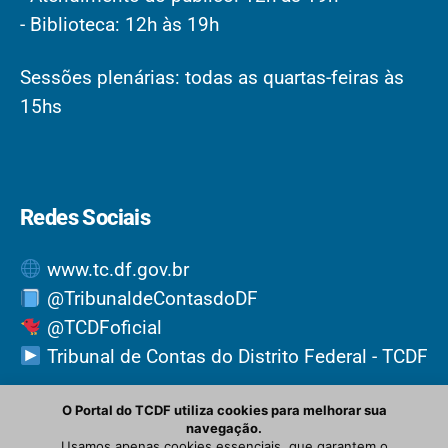
- Biblioteca: 12h às 19h
Sessões plenárias: todas as quartas-feiras às
15hs
Redes Sociais
www.tc.df.gov.br
@TribunaldeContasdoDF
@TCDFoficial
Tribunal de Contas do Distrito Federal - TCDF
O Portal do TCDF utiliza cookies para melhorar sua
navegação.
Usamos apenas cookies essenciais, que garantem o