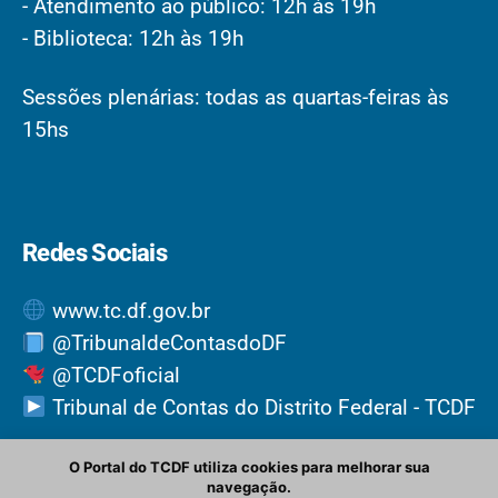
- Atendimento ao público: 12h às 19h
- Biblioteca: 12h às 19h
Sessões plenárias: todas as quartas-feiras às
15hs
Redes Sociais
www.tc.df.gov.br
@TribunaldeContasdoDF
@TCDFoficial
Tribunal de Contas do Distrito Federal - TCDF
O Portal do TCDF utiliza cookies para melhorar sua
navegação.