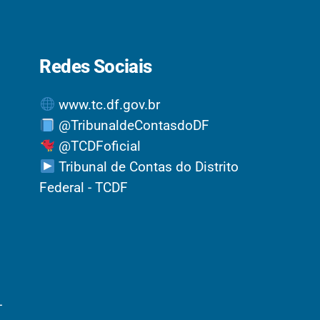
Redes Sociais
www.tc.df.gov.br
@TribunaldeContasdoDF
@TCDFoficial
Tribunal de Contas do Distrito
Federal - TCDF
-