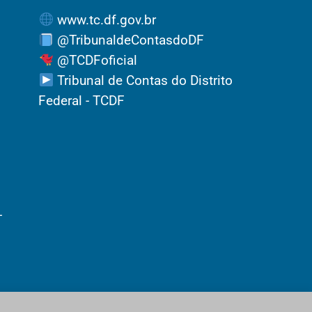
www.tc.df.gov.br
@TribunaldeContasdoDF
@TCDFoficial
Tribunal de Contas do Distrito
Federal - TCDF
-