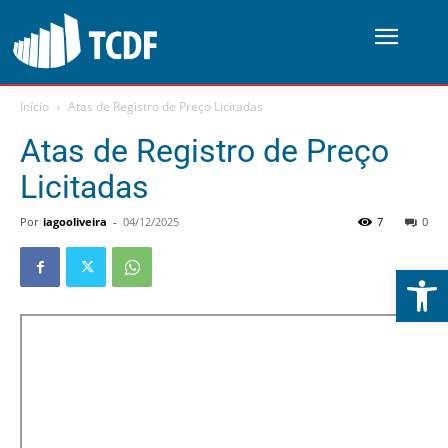
Início
Atas de Registro de Preço Licitadas
Atas de Registro de Preço
Licitadas
Por
iagooliveira
-
04/12/2025
7
0
Abrir 