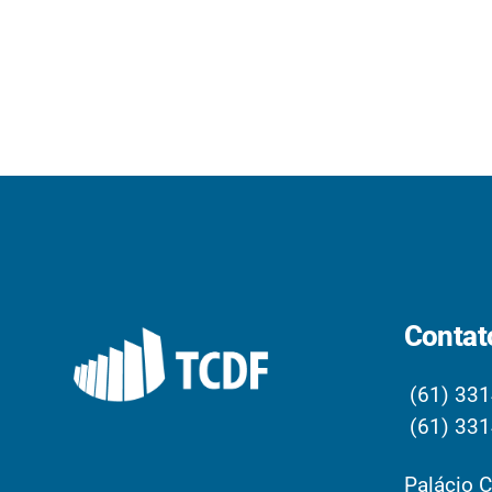
Contat
(61) 331
(61) 331
Palácio C