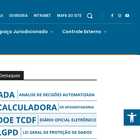
AS
OUVIDORIA
INTRANET
MAPA DO SITE
spaço Jurisdicionado
Controle Externo
Destaques
Abrir 