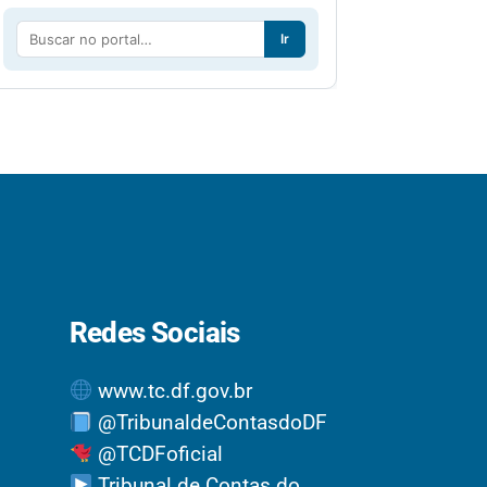
Ir
Redes Sociais
www.tc.df.gov.br
@TribunaldeContasdoDF
@TCDFoficial
Tribunal de Contas do