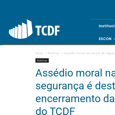
Instituc
ESCON
Início
Notícias
Assédio moral nas forças de segur
Notícias
Assédio moral na
segurança é des
encerramento da
do TCDF