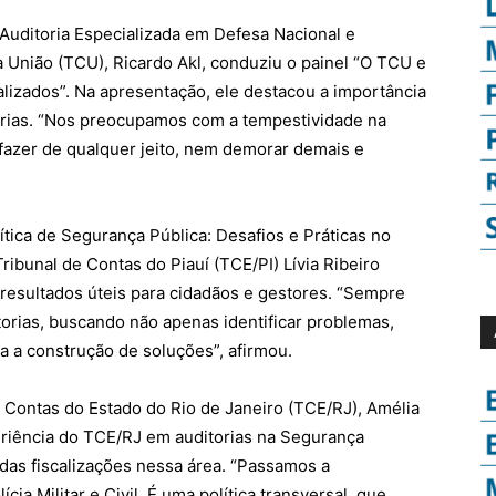
Auditoria Especializada em Defesa Nacional e
 União (TCU), Ricardo Akl, conduziu o painel “O TCU e
lizados”. Na apresentação, ele destacou a importância
torias. “Nos preocupamos com a tempestividade na
fazer de qualquer jeito, nem demorar demais e
lítica de Segurança Pública: Desafios e Práticas no
ribunal de Contas do Piauí (TCE/PI) Lívia Ribeiro
 resultados úteis para cidadãos e gestores. “Sempre
orias, buscando não apenas identificar problemas,
 a construção de soluções”, afirmou.
e Contas do Estado do Rio de Janeiro (TCE/RJ), Amélia
periência do TCE/RJ em auditorias na Segurança
 das fiscalizações nessa área. “Passamos a
a Militar e Civil. É uma política transversal, que