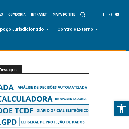
AS
OUVIDORIA
INTRANET
MAPA DO SITE
spaço Jurisdicionado
Controle Externo
Destaques
Abrir 