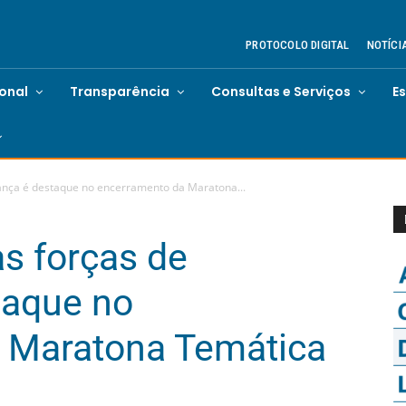
PROTOCOLO DIGITAL
NOTÍCI
ional
Transparência
Consultas e Serviços
E
ança é destaque no encerramento da Maratona...
s forças de
taque no
 Maratona Temática