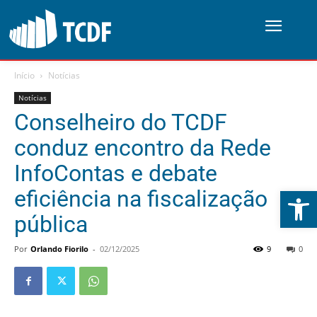
Início
Notícias
Notícias
Conselheiro do TCDF
conduz encontro da Rede
InfoContas e debate
Abrir 
eficiência na fiscalização
pública
Por
Orlando Fiorilo
-
02/12/2025
9
0