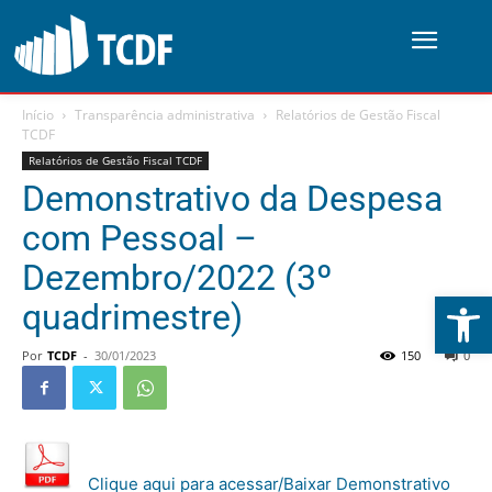
Início
Transparência administrativa
Relatórios de Gestão Fiscal
TCDF
Relatórios de Gestão Fiscal TCDF
Demonstrativo da Despesa
com Pessoal –
Dezembro/2022 (3º
Abrir 
quadrimestre)
Por
TCDF
-
30/01/2023
150
0
Clique aqui para acessar/Baixar Demonstrativo