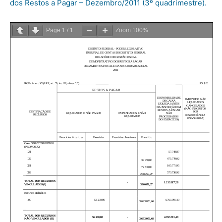
dos Restos a Pagar – Dezembro/2011 (3º quadrimestre).
Page
1
/
1
Zoom
100%