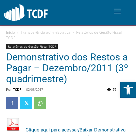
Início
Transparência administrativa
Relatórios de Gestão Fiscal
TCDF
Relatórios de Gestão Fiscal TCDF
Demonstrativo dos Restos a
Pagar – Dezembro/2011 (3º
quadrimestre)
Abrir 
Por
TCDF
-
02/08/2017
79
0
Clique aqui para acessar/Baixar Demonstrativo