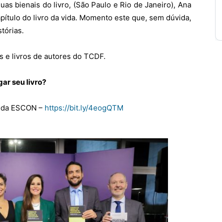
as bienais do livro, (São Paulo e Rio de Janeiro), Ana
ítulo do livro da vida. Momento este que, sem dúvida,
tórias.
s e livros de autores do TCDF.
ar seu livro?
a da ESCON
–
https://bit.ly/4eogQTM