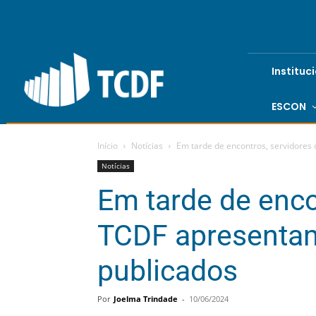
Instituc
ESCON
Início
Notícias
Em tarde de encontros, servidores
Notícias
Em tarde de enco
TCDF apresentam
publicados
Por
Joelma Trindade
-
10/06/2024