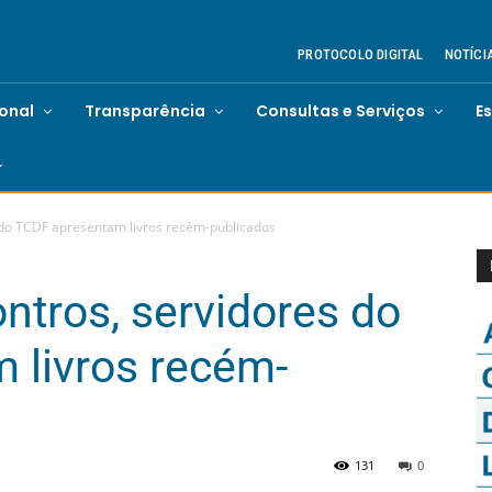
PROTOCOLO DIGITAL
NOTÍCI
ional
Transparência
Consultas e Serviços
E
 do TCDF apresentam livros recém-publicados
ntros, servidores do
 livros recém-
131
0