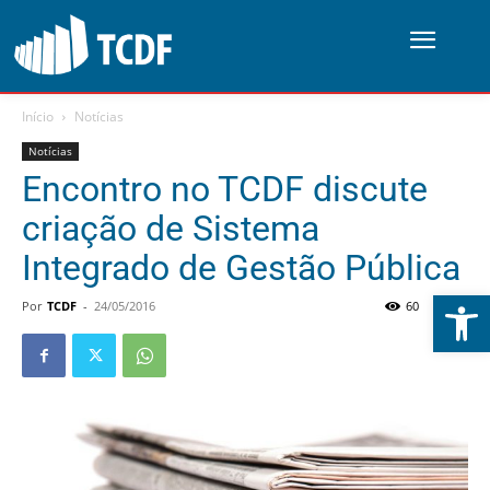
Início
Notícias
Notícias
Encontro no TCDF discute
criação de Sistema
Integrado de Gestão Pública
Abrir 
Por
TCDF
-
24/05/2016
60
0