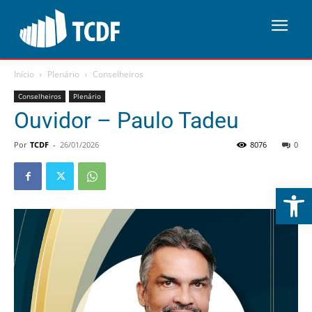
Início
Plenário
Conselheiros
Conselheiros
Plenário
Ouvidor – Paulo Tadeu
Por
TCDF
-
26/01/2026
8076
0
Abrir 