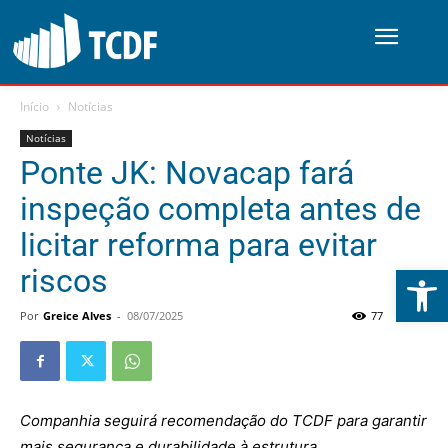
Início
Notícias
Notícias
Ponte JK: Novacap fará
inspeção completa antes de
licitar reforma para evitar
Abrir 
riscos
Por
Greice Alves
-
08/07/2025
77
0
Companhia seguirá recomendação do TCDF para garantir
mais segurança e durabilidade à estrutura