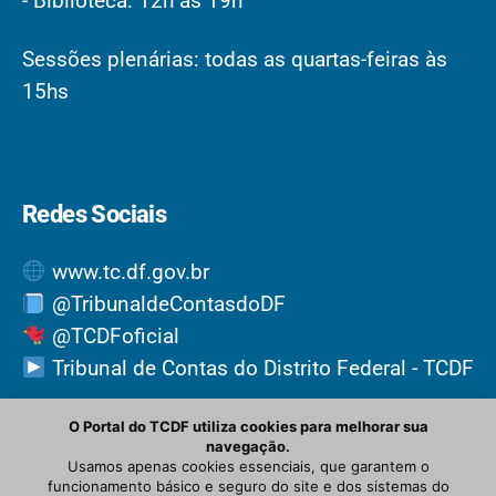
- Biblioteca: 12h às 19h
Sessões plenárias: todas as quartas-feiras às
15hs
Redes Sociais
www.tc.df.gov.br
@TribunaldeContasdoDF
@TCDFoficial
Tribunal de Contas do Distrito Federal - TCDF
O Portal do TCDF utiliza cookies para melhorar sua
navegação.
Usamos apenas cookies essenciais, que garantem o
funcionamento básico e seguro do site e dos sistemas do