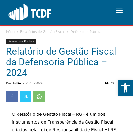
Início
Relatórios de Gestão Fiscal
Defensoria Pública
Defensoria Pública
Relatório de Gestão Fiscal
da Defensoria Pública –
2024
Abrir 
Por
tullio
-
29/05/2024
73
0
O Relatório de Gestão Fiscal – RGF é um dos
instrumentos de Transparência da Gestão Fiscal
criados pela Lei de Responsabilidade Fiscal – LRF.