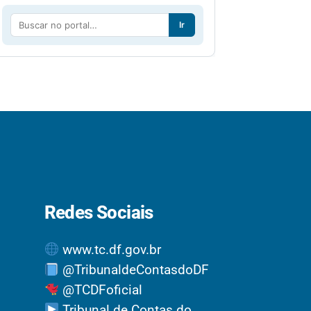
Ir
Redes Sociais
www.tc.df.gov.br
@TribunaldeContasdoDF
@TCDFoficial
Tribunal de Contas do