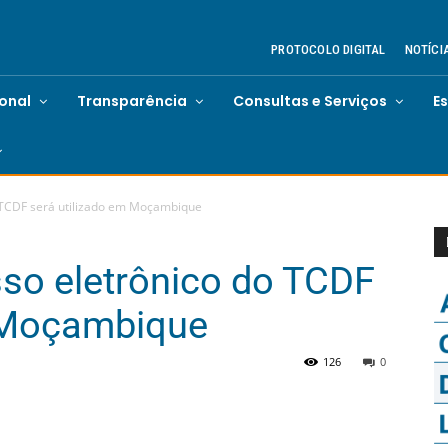
PROTOCOLO DIGITAL
NOTÍCI
ional
Transparência
Consultas e Serviços
E
 TCDF será utilizado em Moçambique
so eletrônico do TCDF
m Moçambique
126
0