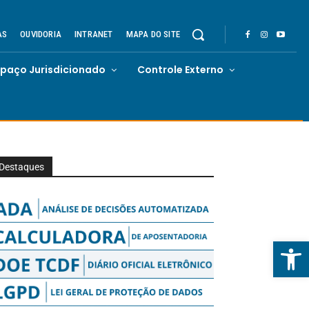
AS
OUVIDORIA
INTRANET
MAPA DO SITE
spaço Jurisdicionado
Controle Externo
Destaques
Abrir 