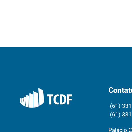
Contat
(61) 331
(61) 331
Palácio C