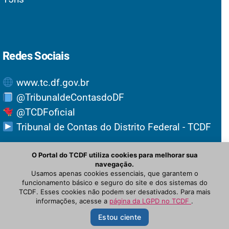
Redes Sociais
www.tc.df.gov.br
@TribunaldeContasdoDF
@TCDFoficial
Tribunal de Contas do Distrito Federal - TCDF
O Portal do TCDF utiliza cookies para melhorar sua
navegação.
Usamos apenas cookies essenciais, que garantem o
funcionamento básico e seguro do site e dos sistemas do
TCDF. Esses cookies não podem ser desativados. Para mais
informações, acesse a
página da LGPD no TCDF
.
© Newspaper WordPress Theme by TagDiv
Estou ciente
PRINCIPAL
OUVIDORIA
NOTÍCIAS
INTRANET
PROTOCOLO