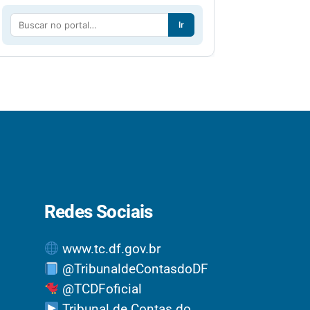
Ir
Redes Sociais
www.tc.df.gov.br
@TribunaldeContasdoDF
@TCDFoficial
Tribunal de Contas do