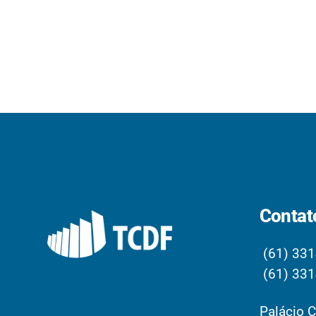
Contat
(61) 331
(61) 331
Palácio C