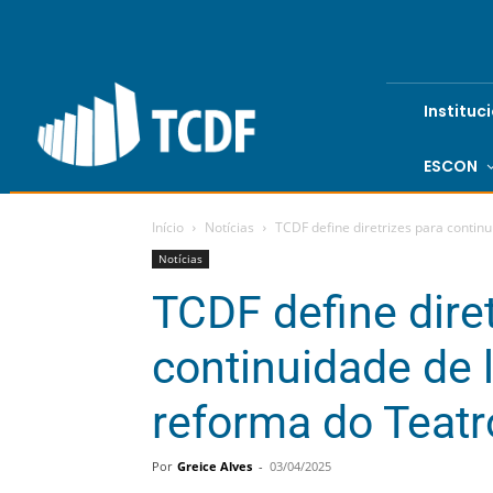
Instituc
ESCON
Início
Notícias
TCDF define diretrizes para continu
Notícias
TCDF define diret
continuidade de l
reforma do Teatr
Por
Greice Alves
-
03/04/2025