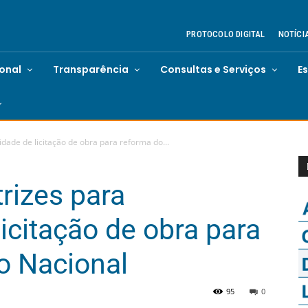
PROTOCOLO DIGITAL
NOTÍCI
ional
Transparência
Consultas e Serviços
E
idade de licitação de obra para reforma do...
rizes para
icitação de obra para
o Nacional
95
0