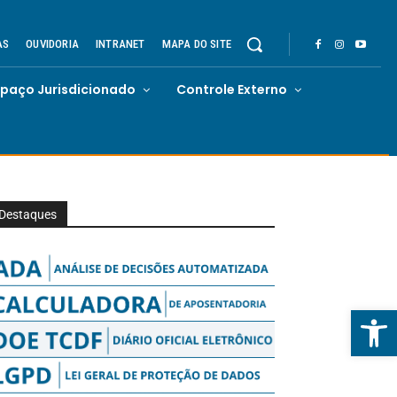
AS
OUVIDORIA
INTRANET
MAPA DO SITE
spaço Jurisdicionado
Controle Externo
Destaques
Abrir 