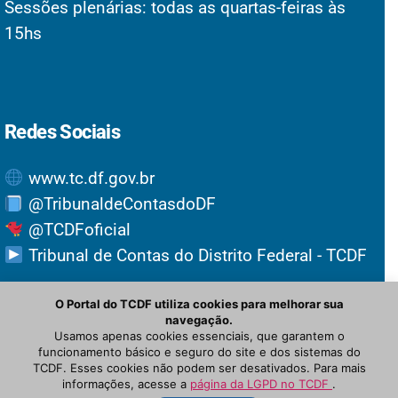
Sessões plenárias: todas as quartas-feiras às
15hs
Redes Sociais
www.tc.df.gov.br
@TribunaldeContasdoDF
@TCDFoficial
Tribunal de Contas do Distrito Federal - TCDF
O Portal do TCDF utiliza cookies para melhorar sua
navegação.
Usamos apenas cookies essenciais, que garantem o
funcionamento básico e seguro do site e dos sistemas do
TCDF. Esses cookies não podem ser desativados. Para mais
informações, acesse a
página da LGPD no TCDF
.
© Newspaper WordPress Theme by TagDiv