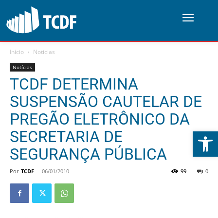
Início
Notícias
Notícias
TCDF DETERMINA
SUSPENSÃO CAUTELAR DE
PREGÃO ELETRÔNICO DA
Abrir 
SECRETARIA DE
SEGURANÇA PÚBLICA
Por
TCDF
-
06/01/2010
99
0