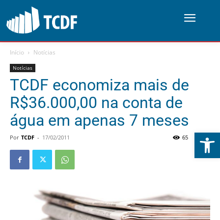
Início
Notícias
Notícias
TCDF economiza mais de
R$36.000,00 na conta de
água em apenas 7 meses
Abrir 
Por
TCDF
-
17/02/2011
65
0