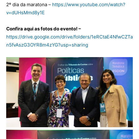
2º dia da maratona –
https://www.youtube.com/watch?
v=dUHsMmd8y1E
Confira aqui as fotos do evento! –
https://drive.google.com/drive/folders/1eRCtaE4NfwCZTa
n5fvAszG3OYR8m4zYG?usp=sharing