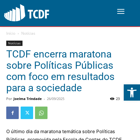
Início
Notícias
Notícias
TCDF encerra maratona
sobre Políticas Públicas
com foco em resultados
Abrir 
para a sociedade
Por
Joelma Trindade
-
26/09/2025
23
0
O último dia da maratona temática sobre Políticas
Públicas, promovida pela Escola de Contas do TCDF,