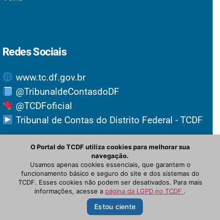
Redes Sociais
www.tc.df.gov.br
@TribunaldeContasdoDF
@TCDFoficial
Tribunal de Contas do Distrito Federal - TCDF
O Portal do TCDF utiliza cookies para melhorar sua
navegação.
Usamos apenas cookies essenciais, que garantem o
funcionamento básico e seguro do site e dos sistemas do
TCDF. Esses cookies não podem ser desativados. Para mais
informações, acesse a
página da LGPD no TCDF
.
© Newspaper WordPress Theme by TagDiv
Estou ciente
PRINCIPAL
OUVIDORIA
NOTÍCIAS
INTRANET
PROTOCOLO