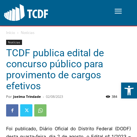
Início
Notícias
Notícias
TCDF publica edital de
concurso público para
provimento de cargos
Abrir 
efetivos
Por
Joelma Trindade
-
02/08/2023
384
0
Foi publicado, Diário Oficial do Distrito Federal (DODF)
desta quarta-feira, dia 2 de agosto, o Edital nº 1/2023 –