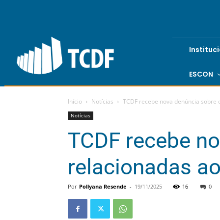
Instituc
ESCON
Início
Notícias
TCDF recebe nova denúncia sobre 
Notícias
TCDF recebe no
relacionadas a
Por
Pollyana Resende
-
19/11/2025
16
0