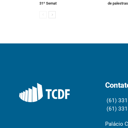
31º Semat
de palestras
Contat
(61) 331
(61) 331
Palácio C