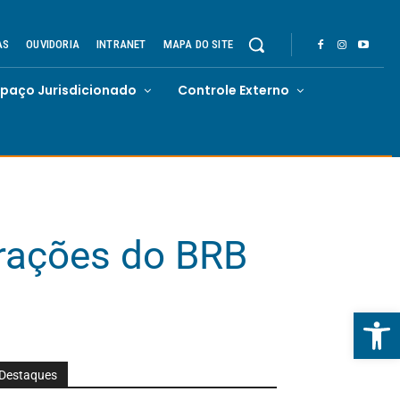
AS
OUVIDORIA
INTRANET
MAPA DO SITE
spaço Jurisdicionado
Controle Externo
rações do BRB
Abrir 
Destaques