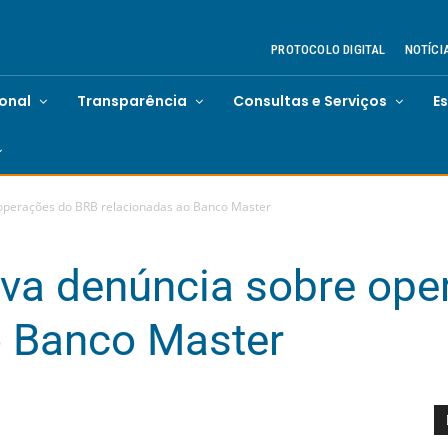
PROTOCOLO DIGITAL
NOTÍCI
ional
Transparência
Consultas e Serviços
E
operações do BRB relacionadas ao Banco Master
va denúncia sobre ope
o Banco Master