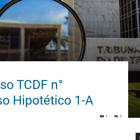
sso TCDF n°
o Hipotético 1-A
1
0