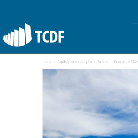
Início
Aquisição x Locação
Anexo I – Processo TCD