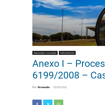
Aquisição x Locação
Informativos
Anexo I – Proce
6199/2008 – Cas
Por
fernando
-
05/05/2026