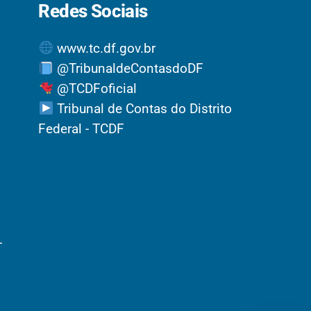
Redes Sociais
www.tc.df.gov.br
@TribunaldeContasdoDF
@TCDFoficial
Tribunal de Contas do Distrito
Federal - TCDF
-