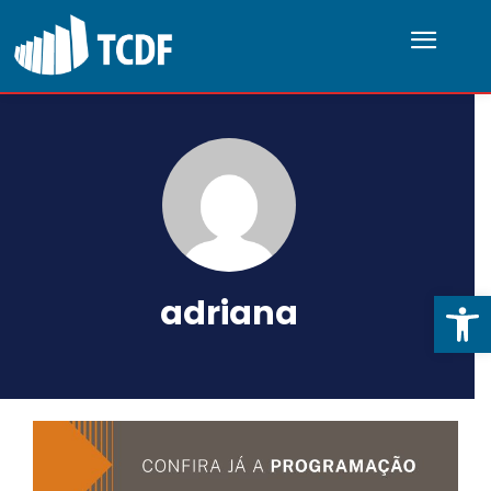
Abrir 
adriana