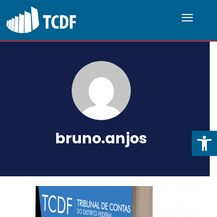
Abrir 
bruno.anjos