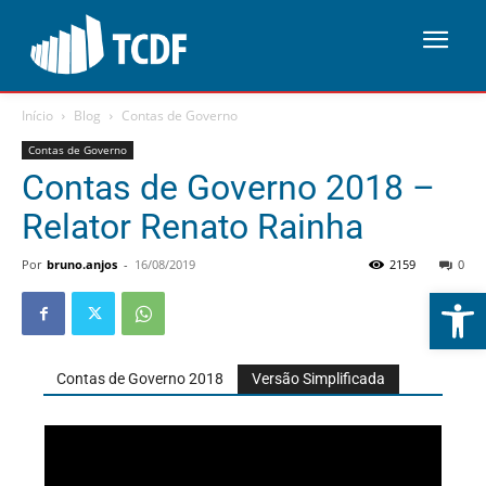
Início
Blog
Contas de Governo
Contas de Governo
Contas de Governo 2018 –
Relator Renato Rainha
Por
bruno.anjos
-
16/08/2019
2159
0
Abrir 
Contas de Governo 2018
Versão Simplificada