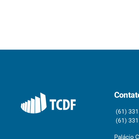
Contat
(61) 331
(61) 331
Palácio C