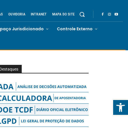
AS
OUVIDORIA
INTRANET
MAPA DO SITE
spaço Jurisdicionado
Controle Externo
Destaques
Abrir 