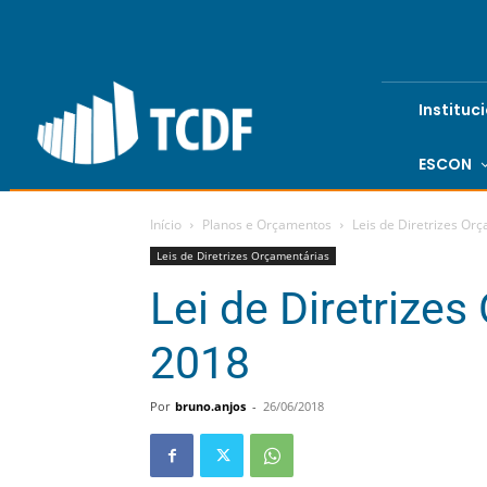
Instituc
ESCON
Início
Planos e Orçamentos
Leis de Diretrizes Or
Leis de Diretrizes Orçamentárias
Lei de Diretrize
2018
Por
bruno.anjos
-
26/06/2018