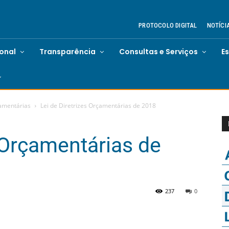
PROTOCOLO DIGITAL
NOTÍCI
ional
Transparência
Consultas e Serviços
E
çamentárias
Lei de Diretrizes Orçamentárias de 2018
s Orçamentárias de
237
0