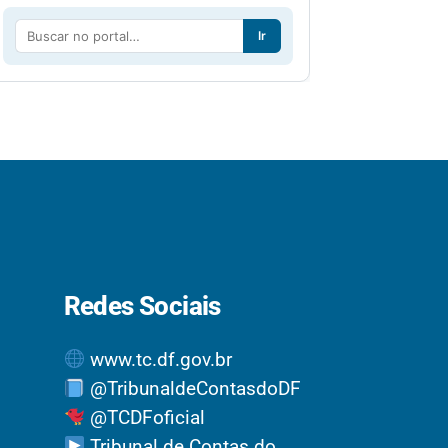
Ir
Redes Sociais
www.tc.df.gov.br
@TribunaldeContasdoDF
@TCDFoficial
Tribunal de Contas do