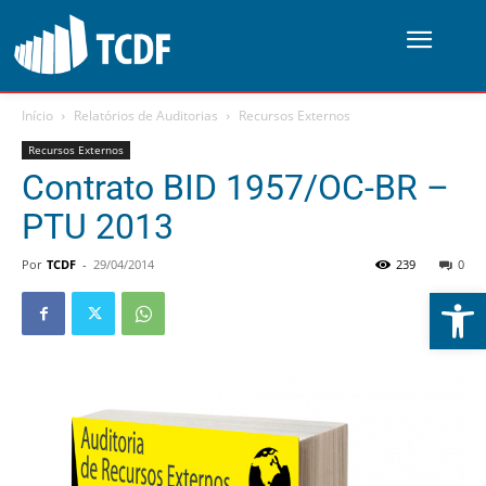
Início
Relatórios de Auditorias
Recursos Externos
Recursos Externos
Contrato BID 1957/OC-BR –
PTU 2013
Por
TCDF
-
29/04/2014
239
0
Abrir 