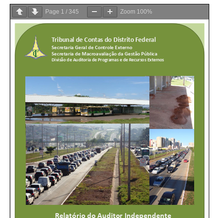
Page
1
/
345
Zoom
100%