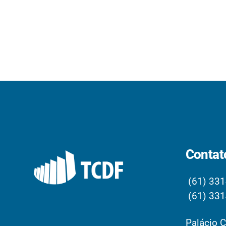
Contat
(61) 331
(61) 331
Palácio C