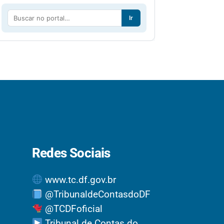
Ir
Redes Sociais
www.tc.df.gov.br
@TribunaldeContasdoDF
@TCDFoficial
Tribunal de Contas do