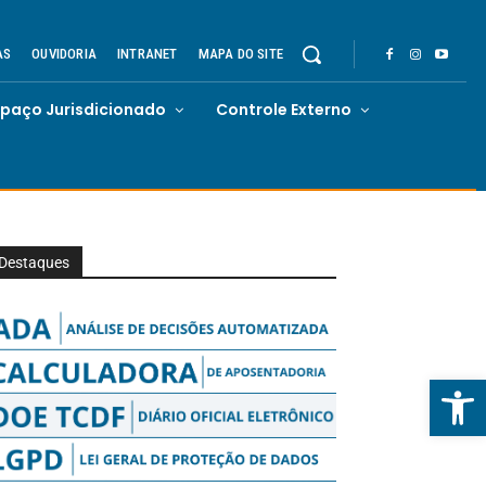
AS
OUVIDORIA
INTRANET
MAPA DO SITE
spaço Jurisdicionado
Controle Externo
Destaques
Abrir 