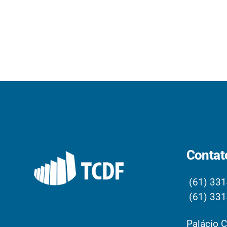
Contat
(61) 331
(61) 331
Palácio C