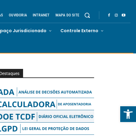
AS
OUVIDORIA
INTRANET
MAPA DO SITE
spaço Jurisdicionado
Controle Externo
Destaques
Abrir 