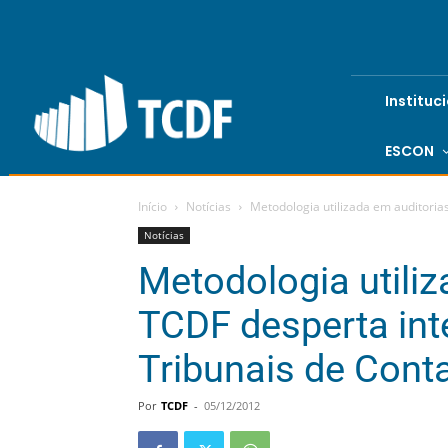
Instituc
ESCON
Início
Notícias
Metodologia utilizada em auditorias
Notícias
Metodologia utili
TCDF desperta int
Tribunais de Cont
Por
TCDF
-
05/12/2012