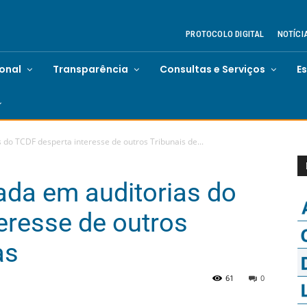
PROTOCOLO DIGITAL
NOTÍCI
ional
Transparência
Consultas e Serviços
E
 do TCDF desperta interesse de outros Tribunais de...
zada em auditorias do
eresse de outros
as
61
0