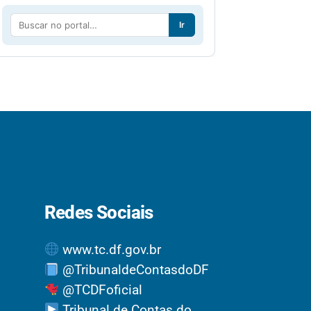
Ir
Redes Sociais
www.tc.df.gov.br
@TribunaldeContasdoDF
@TCDFoficial
Tribunal de Contas do